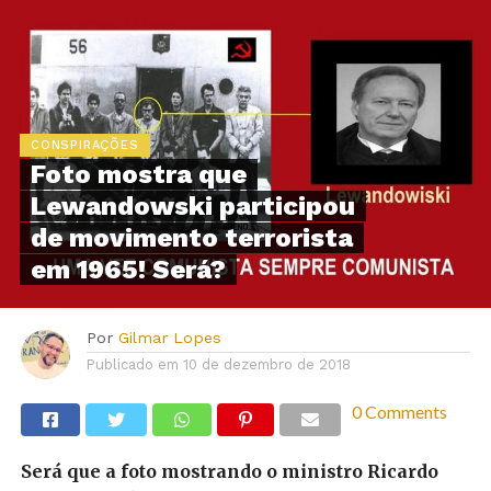
CONSPIRAÇÕES
Foto mostra que
Lewandowski participou
de movimento terrorista
em 1965! Será?
Por
Gilmar Lopes
Publicado em
10 de dezembro de 2018
0 Comments
Será que a foto mostrando o ministro Ricardo