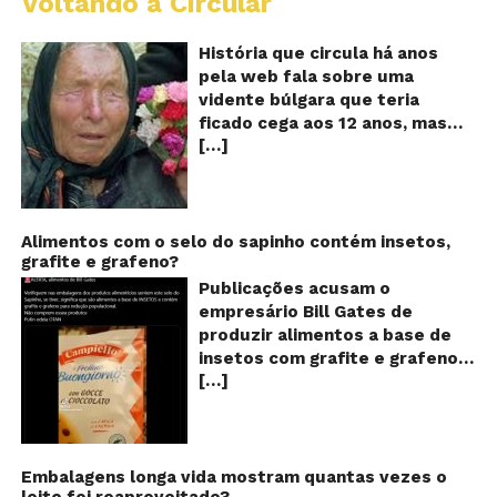
Voltando a Circular
B
Va
A
História que circula há anos
vi
pela web fala sobre uma
ce
vidente búlgara que teria
q
ficado cega aos 12 anos, mas
pr
[…]
teria previsto o fim a
o
fu
humanidade! Será verdade?
Se
Baba Vanga, a mulher que
previu o fim do mundo e do
nosso futuro, morreu em 1996
Alimentos com o selo do sapinho contém insetos,
grafite e grafeno?
aos 90 anos de idade, e teria
sido uma das grandes videntes
Publicações acusam o
do século XX. De acordo com
empresário Bill Gates de
inúmeros textos que circulam a
produzir alimentos a base de
seu respeito, Baba Vanga teria
insetos com grafite e grafeno
previsto a morte de Stalin além
[…]
com o objetivo de reduzir a
de fazer incontáveis previsões
população! Será verdade?
terríveis para toda a
Vídeos e textos com
humanidade. O texto que
acusações começaram a se
acompanha as fotos dessa
espalhar nas redes sociais na
Embalagens longa vida mostram quantas vezes o
vidente lista uma série de