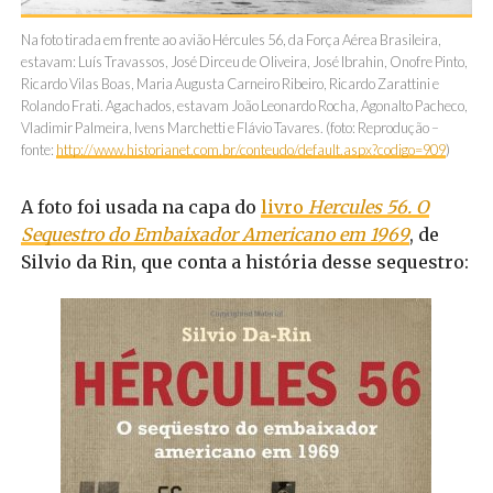
Na foto tirada em frente ao avião Hércules 56, da Força Aérea Brasileira,
estavam: Luís Travassos, José Dirceu de Oliveira, José Ibrahin, Onofre Pinto,
Ricardo Vilas Boas, Maria Augusta Carneiro Ribeiro, Ricardo Zarattini e
Rolando Frati. Agachados, estavam João Leonardo Rocha, Agonalto Pacheco,
Vladimir Palmeira, Ivens Marchetti e Flávio Tavares. (foto: Reprodução –
fonte:
http://www.historianet.com.br/conteudo/default.aspx?codigo=909
)
A foto foi usada na capa do
livro
Hercules 56. O
Sequestro do Embaixador Americano em 1969
, de
Silvio da Rin, que conta a história desse sequestro: