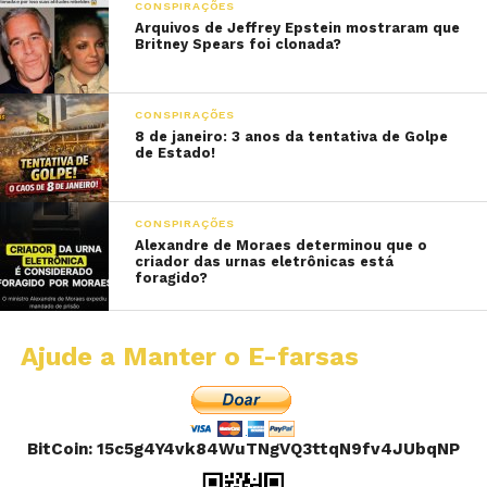
CONSPIRAÇÕES
Arquivos de Jeffrey Epstein mostraram que
Britney Spears foi clonada?
CONSPIRAÇÕES
8 de janeiro: 3 anos da tentativa de Golpe
de Estado!
CONSPIRAÇÕES
Alexandre de Moraes determinou que o
criador das urnas eletrônicas está
foragido?
Ajude a Manter o E-farsas
BitCoin: 15c5g4Y4vk84WuTNgVQ3ttqN9fv4JUbqNP