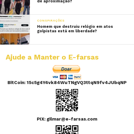
de aproximação?
CONSPIRAÇÕES
Homem que destruiu relógio em atos
golpistas está em liberdade?
Ajude a Manter o E-farsas
BitCoin: 15c5g4Y4vk84WuTNgVQ3ttqN9fv4JUbqNP
PIX: gilmar@e-farsas.com