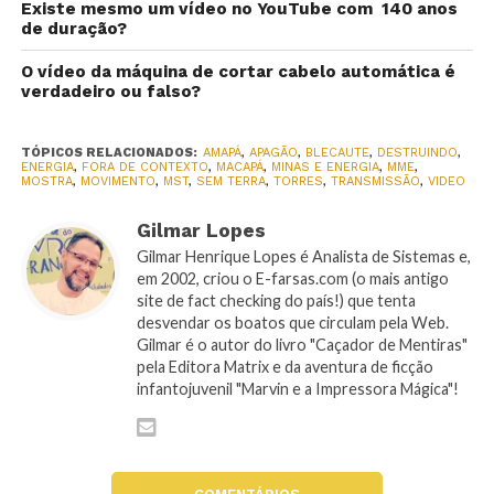
Existe mesmo um vídeo no YouTube com 140 anos
de duração?
O vídeo da máquina de cortar cabelo automática é
verdadeiro ou falso?
TÓPICOS RELACIONADOS:
AMAPÁ
,
APAGÃO
,
BLECAUTE
,
DESTRUINDO
,
ENERGIA
,
FORA DE CONTEXTO
,
MACAPÁ
,
MINAS E ENERGIA
,
MME
,
MOSTRA
,
MOVIMENTO
,
MST
,
SEM TERRA
,
TORRES
,
TRANSMISSÃO
,
VIDEO
Gilmar Lopes
Gilmar Henrique Lopes é Analista de Sistemas e,
em 2002, criou o E-farsas.com (o mais antigo
site de fact checking do país!) que tenta
desvendar os boatos que circulam pela Web.
Gilmar é o autor do livro "Caçador de Mentiras"
pela Editora Matrix e da aventura de ficção
infantojuvenil "Marvin e a Impressora Mágica"!