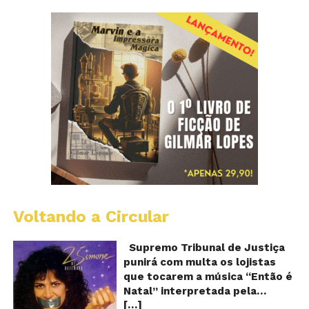
Voltando a Circular
S
pr
q
Supremo Tribunal de Justiça
Sh
punirá com multa os lojistas
d
que tocarem a música “Então é
Br
Natal” interpretada pela
t
[…]
cantora Simone! Será? De
“E