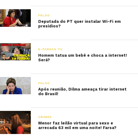
FALSO
Deputada do PT quer instalar Wi-Fi em
presídios?
E-FARSAS TV
Homem tatua um bebê e choca a internet!
Será?
FALSO
Após reunião, Dilma ameaça tirar internet
do Brasil!
CRIMES
Menor faz leilão virtual para sexo e
arrecada 63 mil em uma noite! Farsa?