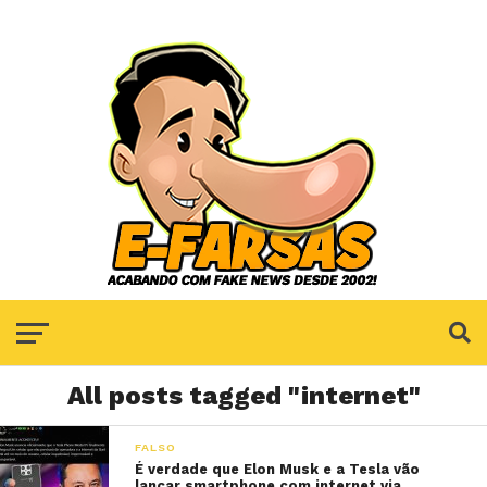
All posts tagged "internet"
FALSO
É verdade que Elon Musk e a Tesla vão
lançar smartphone com internet via