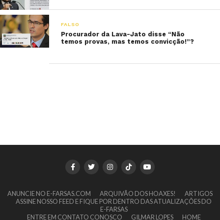
FALSO
Procurador da Lava-Jato disse “Não
temos provas, mas temos convicção!”?
ANUNCIE NO E-FARSAS.COM
ARQUIVÃO DOS HOAXES!
ARTIGOS
ASSINE NOSSO FEED E FIQUE POR DENTRO DAS ATUALIZAÇÕES DO
E-FARSAS
ENTRE EM CONTATO CONOSCO
GILMAR LOPES
HOME