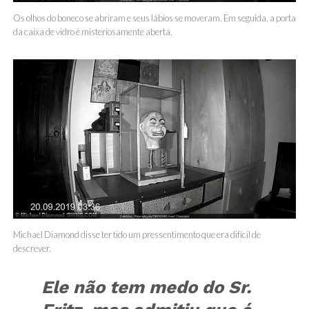
Os olhos do boneco se abriram e seus lábios se moveram. Em seguida, a porta
da caixa de vidro é misteriosamente aberta.
Michael Diamond disse ter tido um pressentimento que era difícil de
descrever.
Ele não tem medo do Sr.