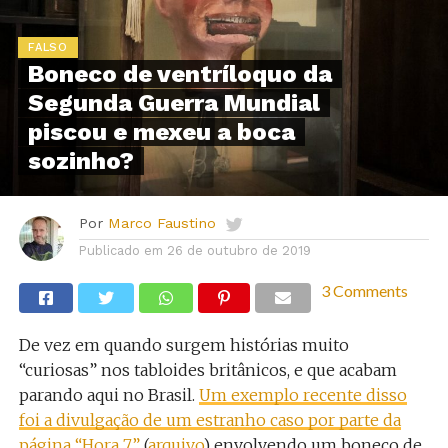
FALSO
Boneco de ventríloquo da
Segunda Guerra Mundial
piscou e mexeu a boca
sozinho?
Por
Marco Faustino
Publicado em
26 de outubro de 2019
3 Comments
De vez em quando surgem histórias muito
“curiosas” nos tabloides britânicos, e que acabam
parando aqui no Brasil.
Um exemplo recente disso
foi a divulgação de um estranho caso por parte da
página “Hora 7”
(
arquivo
) envolvendo um boneco de