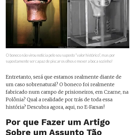
O boneco não virou notícia pelo seu suposto “valor histórico”, mas por
supostamente ser capaz de piscar os olhos e mexer a boca sozinho!
Entretanto, será que estamos realmente diante de
um caso sobrenatural? O boneco foi realmente
fabricado num campo de prisioneiros, em Czarne, na
Polônia? Qual a realidade por trás de toda essa
história? Descubra agora, aqui, no E-Farsas!
Por que Fazer um Artigo
Sobre um Assunto Tão