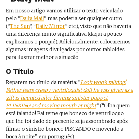
Em nosso artigo vamos utilizar o texto veiculado
pelo “
Daily Mail
“, mas poderia ser qualquer outro
(“
The Sun
“, “
Daily Mirror
” etc.), visto que não haveria
uma diferença muito significativa (daqui a pouco
explicamos o porquê). Adicionalmente, colocaremos
algumas imagens divulgadas por outros tabloides
para ilustrar melhor a situação.
O Título
Reparem no título da matéria: “
Look who’s talking!
Father fears creepy ventriloquist doll he was given as a
gift is haunted after filming sinister puppet
BLINKING and moving mouth at night
”
(“Olha quem
está falando! Pai teme que boneco de ventríloquo
que lhe foi dado de presente seja assombrado após
filmar o sinistro boneco PISCANDO e movendo a
boca à noite”, em português).