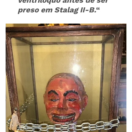
ventríloquo antes de ser
preso em Stalag II-B.
“