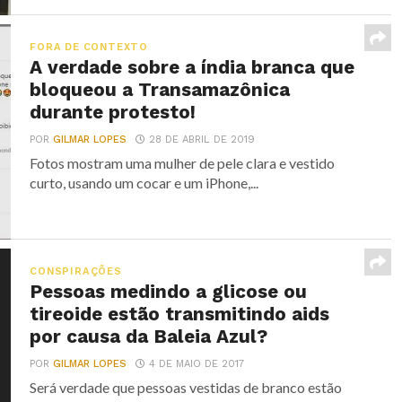
FORA DE CONTEXTO
A verdade sobre a índia branca que
bloqueou a Transamazônica
durante protesto!
POR
GILMAR LOPES
28 DE ABRIL DE 2019
Fotos mostram uma mulher de pele clara e vestido
curto, usando um cocar e um iPhone,...
CONSPIRAÇÕES
Pessoas medindo a glicose ou
tireoide estão transmitindo aids
por causa da Baleia Azul?
POR
GILMAR LOPES
4 DE MAIO DE 2017
Será verdade que pessoas vestidas de branco estão