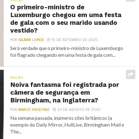
FALSO
O primeiro-ministro de
Luxemburgo chegou em uma festa
de gala com o seu marido usando
vestido?
POR
GILMAR LOPES
10 DE SETEMBRO DE 2020
Será verdade que o primeiro-ministro de Luxemburgo
foi flagrado chegando em uma festa de gala com...
FALSO
Noiva fantasma foi registrada por
câmera de segurança em
Birmingham, na Inglaterra?
POR
MARCO FAUSTINO
23 DE AGOSTO DE 2020
Na semana passada, inúmeros sites britânicos (a
exemplo do Daily Mirror, HullLive, Birmingham Mail e
The...