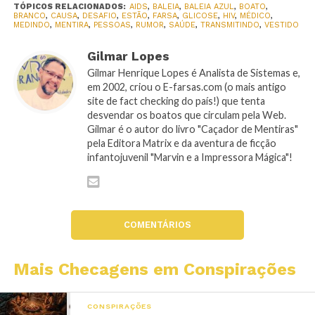
TÓPICOS RELACIONADOS:
AIDS
,
BALEIA
,
BALEIA AZUL
,
BOATO
,
BRANCO
,
CAUSA
,
DESAFIO
,
ESTÃO
,
FARSA
,
GLICOSE
,
HIV
,
MÉDICO
,
MEDINDO
,
MENTIRA
,
PESSOAS
,
RUMOR
,
SAÚDE
,
TRANSMITINDO
,
VESTIDO
Gilmar Lopes
Gilmar Henrique Lopes é Analista de Sistemas e,
em 2002, criou o E-farsas.com (o mais antigo
site de fact checking do país!) que tenta
desvendar os boatos que circulam pela Web.
Gilmar é o autor do livro "Caçador de Mentiras"
pela Editora Matrix e da aventura de ficção
infantojuvenil "Marvin e a Impressora Mágica"!
COMENTÁRIOS
Mais Checagens em Conspirações
CONSPIRAÇÕES