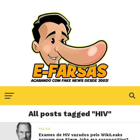
All posts tagged "HIV"
FALSO
Exames de HIV vazados pelo WikiLeaks
provam que Steve Jobs era soropositivo?