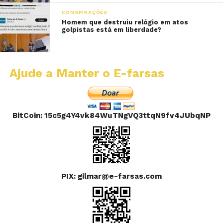
CONSPIRAÇÕES
Homem que destruiu relógio em atos
golpistas está em liberdade?
Ajude a Manter o E-farsas
BitCoin: 15c5g4Y4vk84WuTNgVQ3ttqN9fv4JUbqNP
PIX: gilmar@e-farsas.com