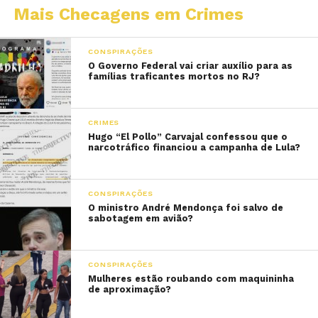
Mais Checagens em Crimes
CONSPIRAÇÕES
O Governo Federal vai criar auxílio para as
famílias traficantes mortos no RJ?
CRIMES
Hugo “El Pollo” Carvajal confessou que o
narcotráfico financiou a campanha de Lula?
CONSPIRAÇÕES
O ministro André Mendonça foi salvo de
sabotagem em avião?
CONSPIRAÇÕES
Mulheres estão roubando com maquininha
de aproximação?