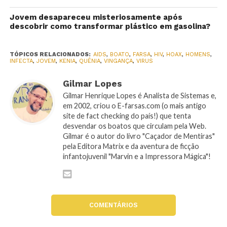
Jovem desapareceu misteriosamente após
descobrir como transformar plástico em gasolina?
TÓPICOS RELACIONADOS:
AIDS
,
BOATO
,
FARSA
,
HIV
,
HOAX
,
HOMENS
,
INFECTA
,
JOVEM
,
KENIA
,
QUÊNIA
,
VINGANÇA
,
VIRUS
Gilmar Lopes
Gilmar Henrique Lopes é Analista de Sistemas e,
em 2002, criou o E-farsas.com (o mais antigo
site de fact checking do país!) que tenta
desvendar os boatos que circulam pela Web.
Gilmar é o autor do livro "Caçador de Mentiras"
pela Editora Matrix e da aventura de ficção
infantojuvenil "Marvin e a Impressora Mágica"!
COMENTÁRIOS