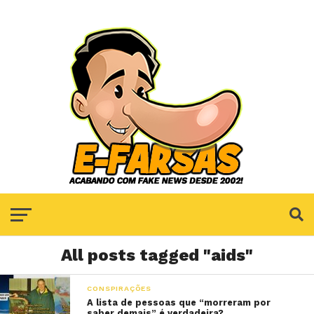
All posts tagged "aids"
CONSPIRAÇÕES
A lista de pessoas que “morreram por
saber demais” é verdadeira?