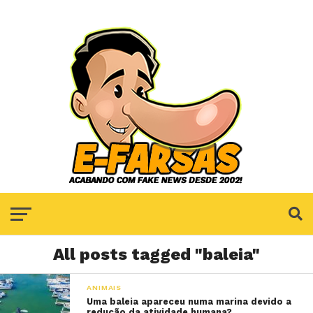
All posts tagged "baleia"
ANIMAIS
Uma baleia apareceu numa marina devido a
redução da atividade humana?