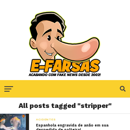
All posts tagged "stripper"
ACIDENTES
Espanhola engravida de anão em sua
despedida de solteira!