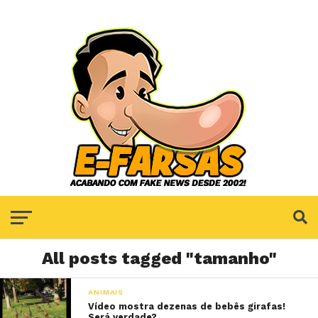
All posts tagged "tamanho"
ANIMAIS
Vídeo mostra dezenas de bebês girafas!
Será verdade?