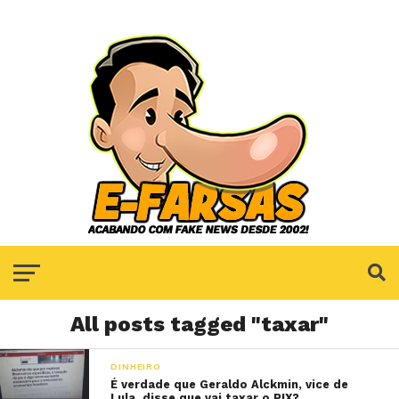
All posts tagged "taxar"
DINHEIRO
É verdade que Geraldo Alckmin, vice de
Lula, disse que vai taxar o PIX?