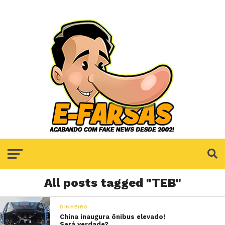
All posts tagged "TEB"
DINHEIRO
China inaugura ônibus elevado!
Será verdade?