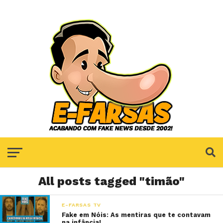
All posts tagged "timão"
E-FARSAS TV
Fake em Nóis: As mentiras que te contavam
na infância!