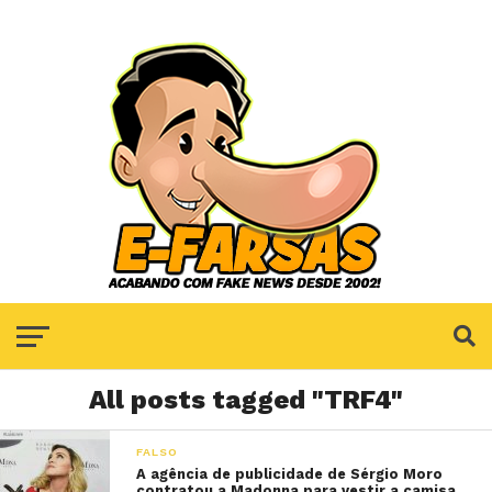
All posts tagged "TRF4"
FALSO
A agência de publicidade de Sérgio Moro
contratou a Madonna para vestir a camisa