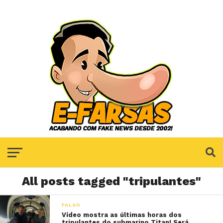
All posts tagged "tripulantes"
FALSO
Vídeo mostra as últimas horas dos
tripulantes do submarino Titan! Será