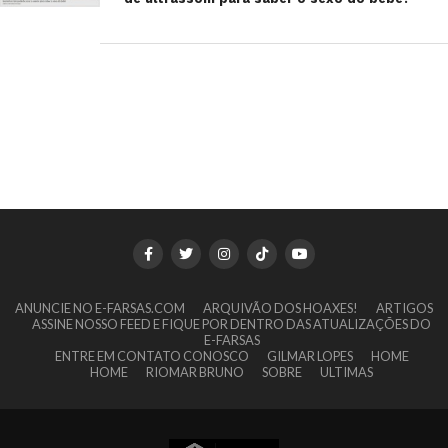
ANUNCIE NO E-FARSAS.COM
ARQUIVÃO DOS HOAXES!
ARTIGOS
ASSINE NOSSO FEED E FIQUE POR DENTRO DAS ATUALIZAÇÕES DO
E-FARSAS
ENTRE EM CONTATO CONOSCO
GILMAR LOPES
HOME
HOME
RIOMAR BRUNO
SOBRE
ULTIMAS