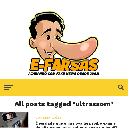
All posts tagged "ultrassom"
CONSPIRAÇÕES
É verdade que uma nova lei proíbe exame
de ultrassom para saber o sexo do bebê?