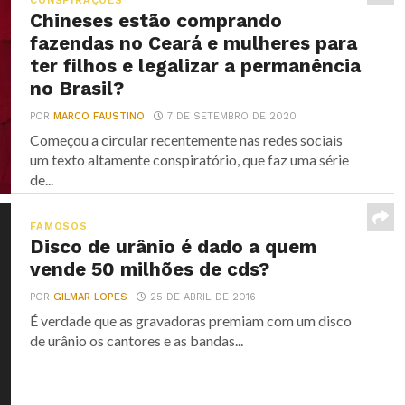
CONSPIRAÇÕES
Chineses estão comprando
fazendas no Ceará e mulheres para
ter filhos e legalizar a permanência
no Brasil?
POR
MARCO FAUSTINO
7 DE SETEMBRO DE 2020
Começou a circular recentemente nas redes sociais
um texto altamente conspiratório, que faz uma série
de...
FAMOSOS
Disco de urânio é dado a quem
vende 50 milhões de cds?
POR
GILMAR LOPES
25 DE ABRIL DE 2016
É verdade que as gravadoras premiam com um disco
de urânio os cantores e as bandas...