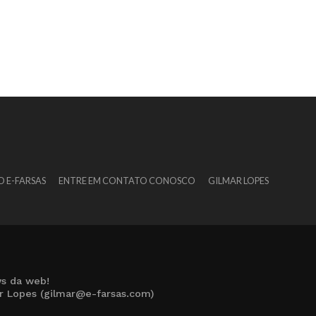
O E-FARSAS
ENTRE EM CONTATO CONOSCO
GILMAR LOPES
s da web!
ar Lopes (gilmar@e-farsas.com)