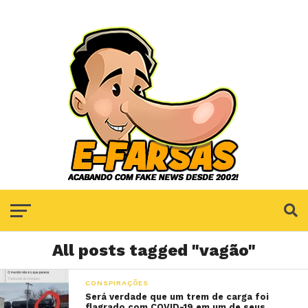
All posts tagged "vagão"
CONSPIRAÇÕES
Será verdade que um trem de carga foi
flagrado com COVID-19 em um de seus