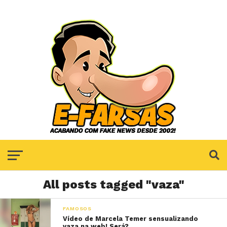
All posts tagged "vaza"
FAMOSOS
Vídeo de Marcela Temer sensualizando
vaza na web! Será?