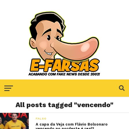
All posts tagged "vencendo"
FALSO
A capa da Veja com Flávio Bolsonaro
vencendo no nordeste é real?