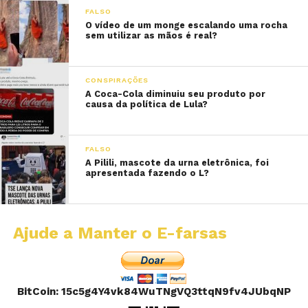
FALSO
O vídeo de um monge escalando uma rocha
sem utilizar as mãos é real?
CONSPIRAÇÕES
A Coca-Cola diminuiu seu produto por
causa da política de Lula?
FALSO
A Pilili, mascote da urna eletrônica, foi
apresentada fazendo o L?
Ajude a Manter o E-farsas
BitCoin: 15c5g4Y4vk84WuTNgVQ3ttqN9fv4JUbqNP