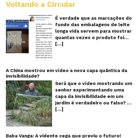
Voltando a Circular
E
lo
vi
É verdade que as marcações do
m
fundo das embalagens de leite
qu
longa vida servem para mostrar
v
quantas vezes o produto foi
o
[…]
reaproveitado? O alerta surgiu
le
fo
no dia 22 de novembro de 2018,
re
em uma conta no Facebook e
rapidamente se espalhou
também através de grupos no
A China mostrou em vídeo a nova capa quântica da
invisibilidade?
WhatsApp. De acordo com o
texto – que já havia sido
Será que o vídeo mostrando um
compartilhado quase 100 mil
senhor experimentando uma
vezes em menos de 24 horas –
capa da invisibilidade em um
as cores e numerações
jardim é verdadeiro ou falso? O
presentes no fundo das
[…]
vídeo surgiu nas redes sociais e
embalagens longa vida seriam
em diversos sites e blogs na
indicações feitas pelas
segunda semana de dezembro
fábricas para controlar quantas
de 2017 e rapidamente ganhou
vezes o leite teria sido
centenas de milhares de
Baba Vanga: A vidente cega que previu o futuro!