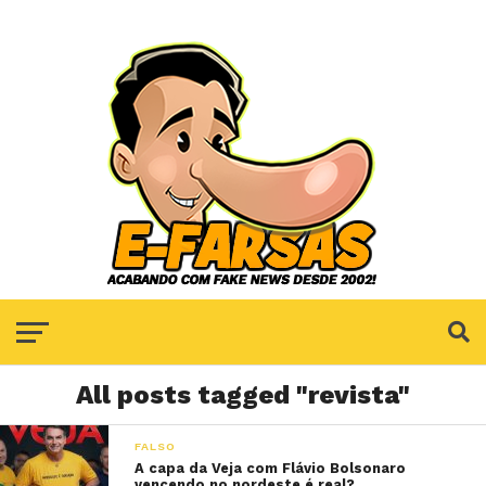
All posts tagged "revista"
FALSO
A capa da Veja com Flávio Bolsonaro
vencendo no nordeste é real?