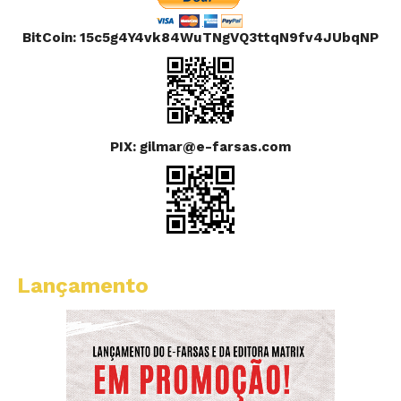
BitCoin: 15c5g4Y4vk84WuTNgVQ3ttqN9fv4JUbqNP
PIX: gilmar@e-farsas.com
Lançamento