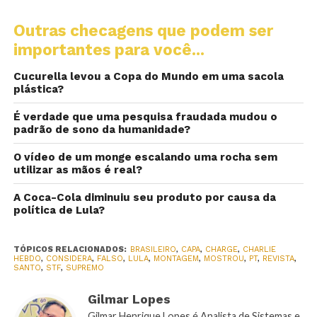
Outras checagens que podem ser
importantes para você...
Cucurella levou a Copa do Mundo em uma sacola
plástica?
É verdade que uma pesquisa fraudada mudou o
padrão de sono da humanidade?
O vídeo de um monge escalando uma rocha sem
utilizar as mãos é real?
A Coca-Cola diminuiu seu produto por causa da
política de Lula?
TÓPICOS RELACIONADOS:
BRASILEIRO
,
CAPA
,
CHARGE
,
CHARLIE
HEBDO
,
CONSIDERA
,
FALSO
,
LULA
,
MONTAGEM
,
MOSTROU
,
PT
,
REVISTA
,
SANTO
,
STF
,
SUPREMO
Gilmar Lopes
Gilmar Henrique Lopes é Analista de Sistemas e,