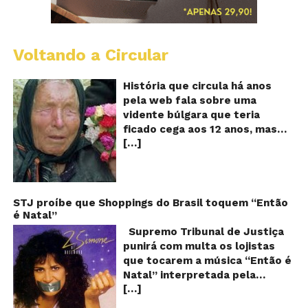
Voltando a Circular
B
Va
A
História que circula há anos
vi
pela web fala sobre uma
ce
vidente búlgara que teria
q
ficado cega aos 12 anos, mas
pr
[…]
teria previsto o fim a
o
fu
humanidade! Será verdade?
Se
Baba Vanga, a mulher que
previu o fim do mundo e do
nosso futuro, morreu em 1996
STJ proíbe que Shoppings do Brasil toquem “Então
é Natal”
aos 90 anos de idade, e teria
sido uma das grandes videntes
Supremo Tribunal de Justiça
do século XX. De acordo com
punirá com multa os lojistas
inúmeros textos que circulam a
que tocarem a música “Então é
seu respeito, Baba Vanga teria
Natal” interpretada pela
previsto a morte de Stalin além
[…]
cantora Simone! Será? De
de fazer incontáveis previsões
acordo com notícia publicada