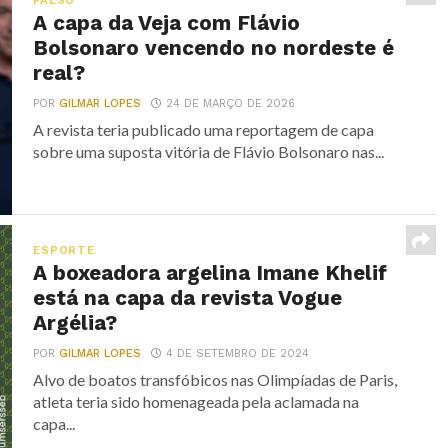
FALSO
A capa da Veja com Flávio
Bolsonaro vencendo no nordeste é
real?
POR
GILMAR LOPES
24 DE MARÇO DE 2026
A revista teria publicado uma reportagem de capa
sobre uma suposta vitória de Flávio Bolsonaro nas...
ESPORTE
A boxeadora argelina Imane Khelif
está na capa da revista Vogue
Argélia?
POR
GILMAR LOPES
4 DE SETEMBRO DE 2024
Alvo de boatos transfóbicos nas Olimpíadas de Paris,
atleta teria sido homenageada pela aclamada na
capa...