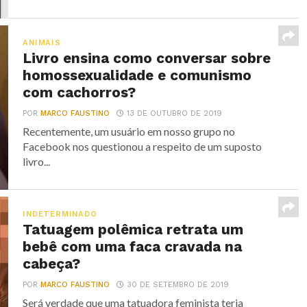
ANIMAIS
Livro ensina como conversar sobre
homossexualidade e comunismo
com cachorros?
POR
MARCO FAUSTINO
13 DE OUTUBRO DE 2019
Recentemente, um usuário em nosso grupo no
Facebook nos questionou a respeito de um suposto
livro...
INDETERMINADO
Tatuagem polêmica retrata um
bebê com uma faca cravada na
cabeça?
POR
MARCO FAUSTINO
30 DE SETEMBRO DE 2019
Será verdade que uma tatuadora feminista teria