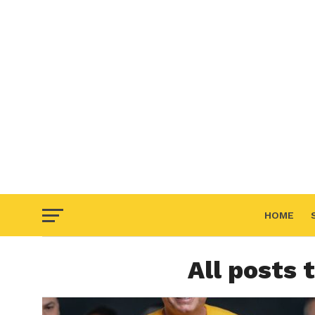
HOME
All posts 
F.A.Q