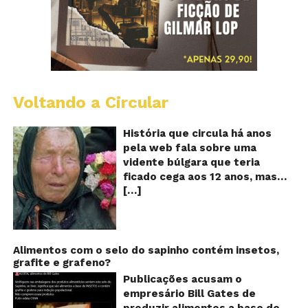
Voltando a Circular
B
Va
A
História que circula há anos
vi
pela web fala sobre uma
ce
vidente búlgara que teria
q
ficado cega aos 12 anos, mas
pr
[…]
teria previsto o fim a
o
fu
humanidade! Será verdade?
Se
Baba Vanga, a mulher que
previu o fim do mundo e do
nosso futuro, morreu em 1996
Alimentos com o selo do sapinho contém insetos,
grafite e grafeno?
aos 90 anos de idade, e teria
sido uma das grandes videntes
Publicações acusam o
do século XX. De acordo com
empresário Bill Gates de
inúmeros textos que circulam a