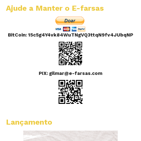
Ajude a Manter o E-farsas
BitCoin: 15c5g4Y4vk84WuTNgVQ3ttqN9fv4JUbqNP
PIX: gilmar@e-farsas.com
Lançamento