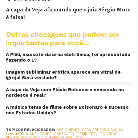
A capa da Veja afirmando que o juiz Sérgio Moro
é falsa!
Outras checagens que podem ser
importantes para você...
A Pilili, mascote da urna eletrônica, foi apresentada
fazendo o L?
Imagem subliminar erótica aparece em vitral de
igreja! Será verdade?
A capa da Veja com Flávio Bolsonaro vencendo no
nordeste é real?
A música tema de filme sobre Bolsonaro é sucesso
nos Estados Unidos?
TÓPICOS RELACIONADOS:
AÉCIO NEVES
,
CAPA
,
EDUARDO CUNHA
,
LAVA JATO
,
MICHEL TEMER
,
MONTAGEM
,
PRESIDENTE
,
PROCESSO
,
REVISTA
,
SABIA
,
SÉRGIO MORO
,
TUDO?
,
VEJA