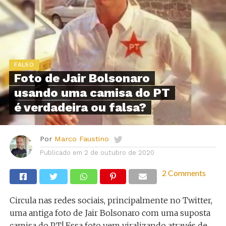
FALSO
Foto de Jair Bolsonaro
usando uma camisa do PT
é verdadeira ou falsa?
Por
Marco Faustino
Publicado em
2 de outubro de 2020
2 Comments
Circula nas redes sociais, principalmente no Twitter,
uma antiga foto de Jair Bolsonaro com uma suposta
camisa do PT! Essa foto vem viralizando através de