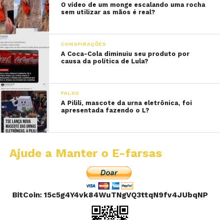
O vídeo de um monge escalando uma rocha
sem utilizar as mãos é real?
CONSPIRAÇÕES
A Coca-Cola diminuiu seu produto por
causa da política de Lula?
FALSO
A Pilili, mascote da urna eletrônica, foi
apresentada fazendo o L?
Ajude a Manter o E-farsas
BitCoin: 15c5g4Y4vk84WuTNgVQ3ttqN9fv4JUbqNP