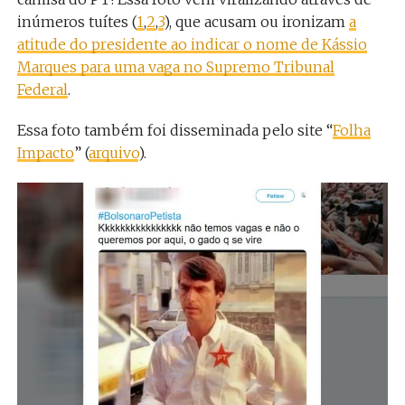
inúmeros tuítes (
1
,
2
,
3
), que acusam ou ironizam
a
atitude do presidente ao indicar o nome de Kássio
Marques para uma vaga no Supremo Tribunal
Federal
.
Essa foto também foi disseminada pelo site “
Folha
Impacto
” (
arquivo
).