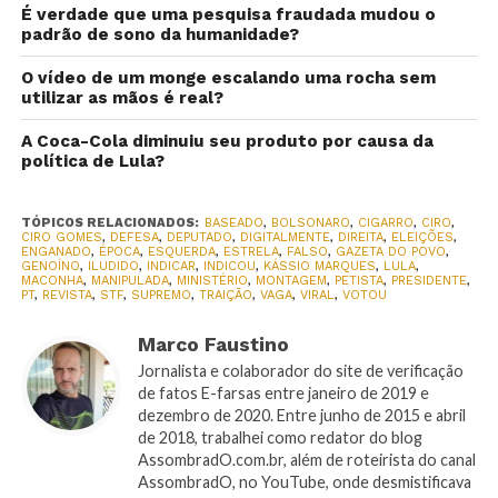
É verdade que uma pesquisa fraudada mudou o
padrão de sono da humanidade?
O vídeo de um monge escalando uma rocha sem
utilizar as mãos é real?
A Coca-Cola diminuiu seu produto por causa da
política de Lula?
TÓPICOS RELACIONADOS:
BASEADO
,
BOLSONARO
,
CIGARRO
,
CIRO
,
CIRO GOMES
,
DEFESA
,
DEPUTADO
,
DIGITALMENTE
,
DIREITA
,
ELEIÇÕES
,
ENGANADO
,
ÉPOCA
,
ESQUERDA
,
ESTRELA
,
FALSO
,
GAZETA DO POVO
,
GENOÍNO
,
ILUDIDO
,
INDICAR
,
INDICOU
,
KÁSSIO MARQUES
,
LULA
,
MACONHA
,
MANIPULADA
,
MINISTÉRIO
,
MONTAGEM
,
PETISTA
,
PRESIDENTE
,
PT
,
REVISTA
,
STF
,
SUPREMO
,
TRAIÇÃO
,
VAGA
,
VIRAL
,
VOTOU
Marco Faustino
Jornalista e colaborador do site de verificação
de fatos E-farsas entre janeiro de 2019 e
dezembro de 2020. Entre junho de 2015 e abril
de 2018, trabalhei como redator do blog
AssombradO.com.br, além de roteirista do canal
AssombradO, no YouTube, onde desmistificava