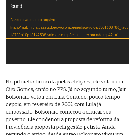
de
found
vídeo
Fazer download do arquivo:
https://multimidia.gazetadopovo.com.br/media/audios/1501608786_taudio-
18789p10p13142538-vale-esse-mp3cut.net-_exportado.mp4?_=1
No primeiro turno daquelas eleições, ele votou em
Ciro Gomes, então no PPS. Já no segundo turno, Jair
Bolsonaro votou em Lula. Contudo, pouco tempo
depois, em fevereiro de 2003, com Lula já
empossado, Bolsonaro começou a criticar seu
governo. Ele condenou a proposta de reforma da
Previdência proposta pela gestão petista. Ainda
segundo o artigo, desde então Bolsonaro virou um