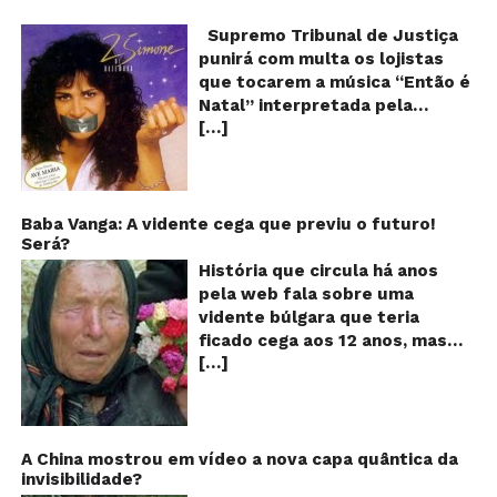
pr
q
Supremo Tribunal de Justiça
Sh
punirá com multa os lojistas
d
que tocarem a música “Então é
Br
Natal” interpretada pela
t
[…]
cantora Simone! Será? De
“E
é
acordo com notícia publicada
Na
em diversos sites e blogs (e
amplamente divulgada nas
redes sociais), uma das
Baba Vanga: A vidente cega que previu o futuro!
Será?
canções mais populares do
Natal brasileiro estaria proibida
História que circula há anos
de ser executada nos
pela web fala sobre uma
Shoppings do país. Mas será
vidente búlgara que teria
que essa notícia é real ou mais
ficado cega aos 12 anos, mas
uma farsa da internet?
[…]
teria previsto o fim a
Verdadeira ou falsa? A música
humanidade! Será verdade?
“Então é Natal”, eternizada na
Baba Vanga, a mulher que
voz da cantora Simone, é uma
previu o fim do mundo e do
versão feita pelo compositor
nosso futuro, morreu em 1996
A China mostrou em vídeo a nova capa quântica da
Claudio Rabello da canção
invisibilidade?
aos 90 anos de idade, e teria