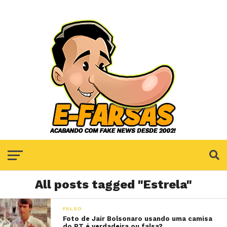
All posts tagged "Estrela"
FALSO
Foto de Jair Bolsonaro usando uma camisa
do PT é verdadeira ou falsa?