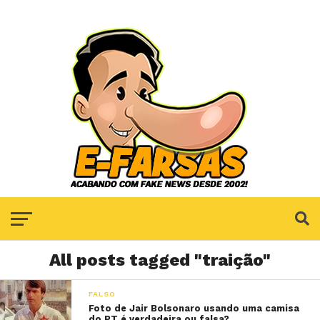
All posts tagged "traição"
FALSO
Foto de Jair Bolsonaro usando uma camisa
do PT é verdadeira ou falsa?