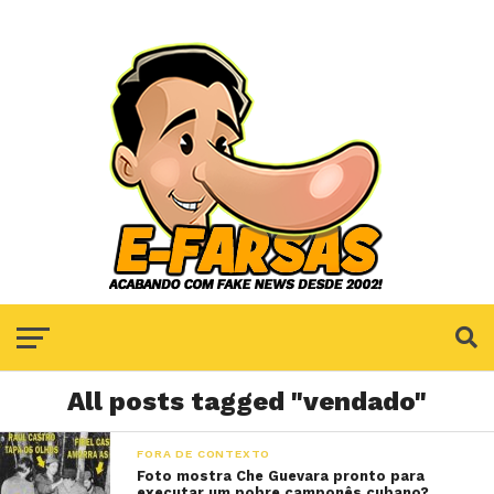
All posts tagged "vendado"
FORA DE CONTEXTO
Foto mostra Che Guevara pronto para
executar um pobre camponês cubano?