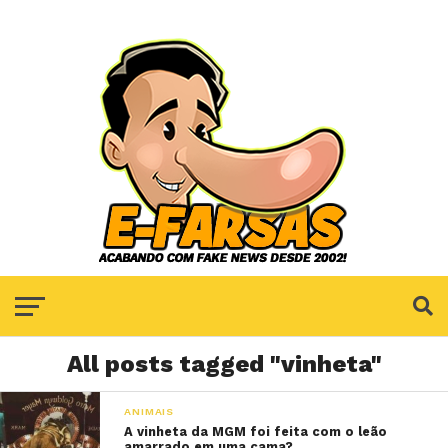
All posts tagged "vinheta"
ANIMAIS
A vinheta da MGM foi feita com o leão
amarrado em uma cama?