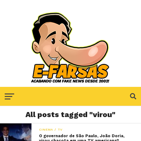
All posts tagged "virou"
CINEMA / TV
O governador de São Paulo, João Doria,
virou chacota em uma TV americana?