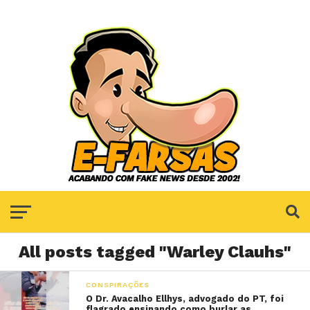
All posts tagged "Warley Clauhs"
CONSPIRAÇÕES
O Dr. Avacalho Ellhys, advogado do PT, foi
flagrado ensinando como burlar as