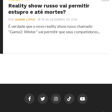
CINEMA / TV
Reality show russo vai permitir
estupro e até mortes?
POR
GILMAR LOPES
18 DE DEZEMBRO DE 2016
É verdade que o novo reality show russo chamado
“Game2: Winter” vai permitir que seus competidores...