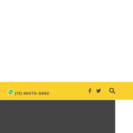
O
(11) 96075-5663