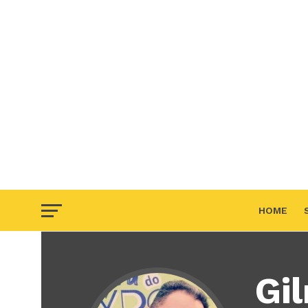
HOME
F.A.Q
Gi