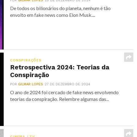
POR
GILMAR LOPES
28 DE DEZEMBRO DE 2024
De todos os bilionários do planeta, nenhum é tão
envolto em fake news como Elon Musk....
CONSPIRAÇÕES
Retrospectiva 2024: Teorias da
Conspiração
POR
GILMAR LOPES
27 DE DEZEMBRO DE 2024
O ano de 2024 foi cercado de fake news envolvendo
teorias da conspiração. Relembre algumas das...
CINEMA / TV