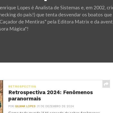
enrique Lopes é Analista de Sistemas e, em 2002, crio
checking do país!) que tenta desvendar os boatos que
"Caçador de Mentiras" pela Editora Matrix e da avent
sora Mágica"!
RETROSPECTIVA
Retrospectiva 2024: Fenômenos
paranormais
POR
GILMAR LOPES
31 DE DEZEMBRO DE 2024
Como todo mundo já tá cansado de saber, fenômenos