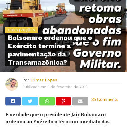
CONSTRUÇÕES
Bolsonaro ordenou que o
Exército termine a
pavimentação da
Transamazônica?
Por
Gilmar Lopes
Publicado em
9 de fevereiro de 2019
35 Comments
É verdade que o presidente Jair Bolsonaro
ordenou ao Exército o término imediato das