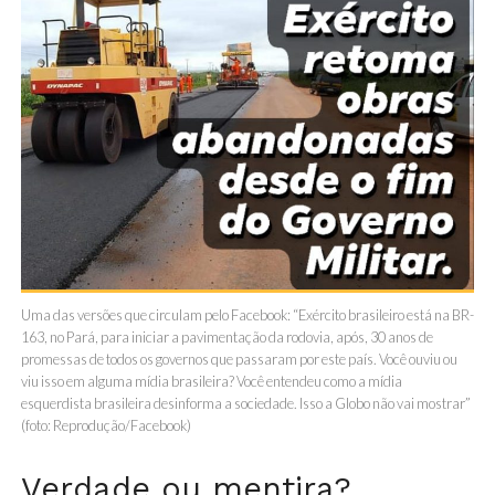
Uma das versões que circulam pelo Facebook: “Exército brasileiro está na BR-
163, no Pará, para iniciar a pavimentação da rodovia, após, 30 anos de
promessas de todos os governos que passaram por este país. Você ouviu ou
viu isso em alguma mídia brasileira? Você entendeu como a mídia
esquerdista brasileira desinforma a sociedade. Isso a Globo não vai mostrar”
(foto: Reprodução/Facebook)
Verdade ou mentira?