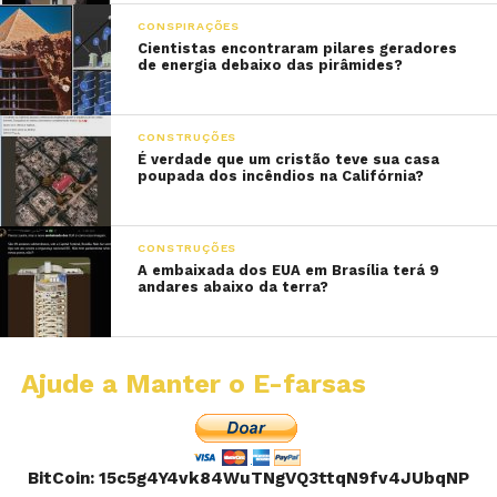
CONSPIRAÇÕES
Cientistas encontraram pilares geradores
de energia debaixo das pirâmides?
CONSTRUÇÕES
É verdade que um cristão teve sua casa
poupada dos incêndios na Califórnia?
CONSTRUÇÕES
A embaixada dos EUA em Brasília terá 9
andares abaixo da terra?
Ajude a Manter o E-farsas
BitCoin: 15c5g4Y4vk84WuTNgVQ3ttqN9fv4JUbqNP