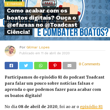
E-FARSAS
Como acabar com os
boatos digitais? Ouça o
@efarsas no @Toadcast
Ciência!
Por
Gilmar Lopes
Publicado em
11 de abril de 2020
8 Comments
Participamos do episódio 81 do podcast Toadcast
para falar um pouco sobre notícias falsas e
aprenda o que podemos fazer para acabar com
os boatos digitais!
No dia
08 de abril de 2020
, foi ao ar o
episódio 81