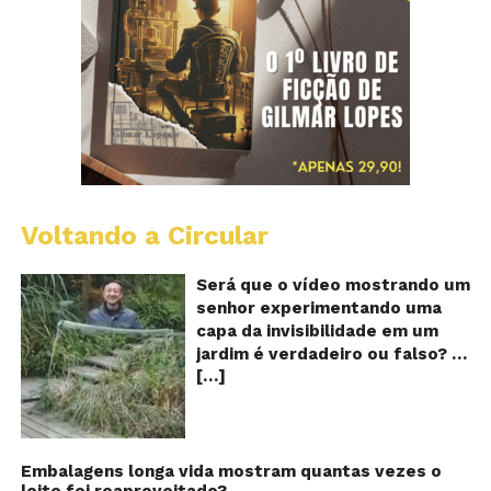
Voltando a Circular
A
Ch
m
Será que o vídeo mostrando um
e
senhor experimentando uma
ví
capa da invisibilidade em um
a
jardim é verdadeiro ou falso? O
no
[…]
vídeo surgiu nas redes sociais e
ca
qu
em diversos sites e blogs na
d
segunda semana de dezembro
in
de 2017 e rapidamente ganhou
centenas de milhares de
Embalagens longa vida mostram quantas vezes o
leite foi reaproveitado?