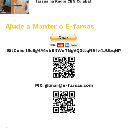
farsas na Rádio CBN Cuiabá!
Ajude a Manter o E-farsas
BitCoin: 15c5g4Y4vk84WuTNgVQ3ttqN9fv4JUbqNP
PIX: gilmar@e-farsas.com