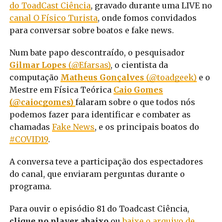
do ToadCast Ciência
, gravado durante uma LIVE no
canal O Físico Turista
, onde fomos convidados
para conversar sobre boatos e fake news.
Num bate papo descontraído, o pesquisador
Gilmar Lopes
(@Efarsas)
, o cientista da
computação
Matheus Gonçalves
(@toadgeek)
e o
Mestre em Física Teórica
Caio Gomes
(@caiocgomes)
falaram sobre o que todos nós
podemos fazer para identificar e combater as
chamadas
Fake News
, e os principais boatos do
#COVID19
.
A conversa teve a participação dos espectadores
do canal, que enviaram perguntas durante o
programa.
Para ouvir o episódio 81 do Toadcast Ciência,
clique no player abaixo
ou
baixe o arquivo de