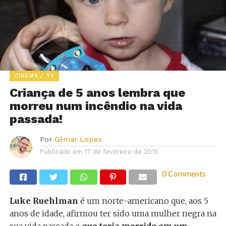
CINEMA / TV
Criança de 5 anos lembra que
morreu num incêndio na vida
passada!
Por
Gilmar Lopes
Publicado em
17 de fevereiro de 2015
0 Comments
Luke Ruehlman
é um norte-americano que, aos 5
anos de idade, afirmou ter sido uma mulher negra na
sua vida passada e
que teria morrido em um