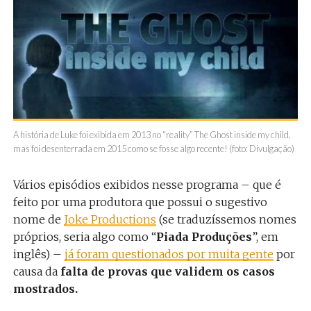
A história de Luke foi exibida em 2013 no “reality” The Ghost inside my child,
mas foi desenterrada em 2015 como se fosse algo recente! (foto: Divulgação)
Vários episódios exibidos nesse programa – que é
feito por uma produtora que possui o sugestivo
nome de
Joke Productions
(se traduzíssemos nomes
próprios, seria algo como “
Piada Produções
”, em
inglês) –
já foram questionados por muita gente
por
causa da
falta de provas que validem os casos
mostrados.