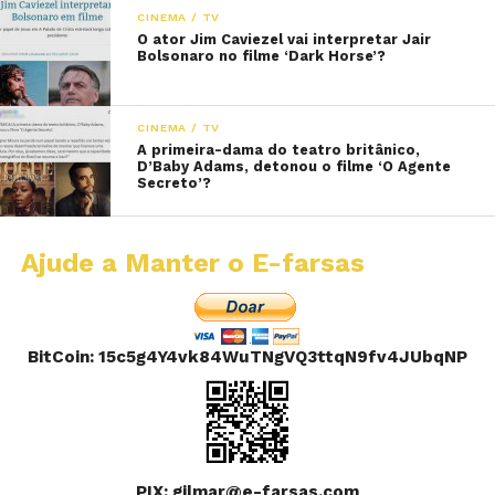
CINEMA / TV
O ator Jim Caviezel vai interpretar Jair
Bolsonaro no filme ‘Dark Horse’?
CINEMA / TV
A primeira-dama do teatro britânico,
D’Baby Adams, detonou o filme ‘O Agente
Secreto’?
Ajude a Manter o E-farsas
BitCoin: 15c5g4Y4vk84WuTNgVQ3ttqN9fv4JUbqNP
PIX: gilmar@e-farsas.com