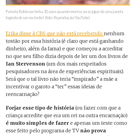
Pamela Robinson tinha 30 anos quando morreu ao se jogar de uma janela
fugindo de um incêndio! (foto: Reprodução/YouTube)
Erika disse à CBS que não está recebendo
nenhum
tostão por essa história (é claro que está ganhando
dinheiro, além da fama) e que começou a acreditar
no que seu filho dizia depois de ler um dos livros de
Ian Stervenson
(um dos mais respeitados
pesquisadores na área de experiências espirituais).
Será que o tal livro não teria “inspirado” a mãe a
incentivar o garoto a “ter” essas ideias de
reencarnação?
Forjar esse tipo de história
(ou fazer com que a
criança acredite que era um rei na outra encarnação)
é muito simples de fazer
e apenas um teste como
esse feito pelo programa de TV
não prova