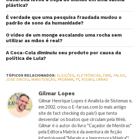
plástica?
É verdade que uma pesquisa fraudada mudou o
padrão de sono da humanidade?
O vídeo de um monge escalando uma rocha sem
utilizar as mãos é real?
A Coca-Cola diminuiu seu produto por causa da
política de Lula?
TÓPICOS RELACIONADOS:
ELEIÇÕES
,
ELETRÔNICAS
,
FAKE
,
FALSO
,
JOSÉ DIRCEU
,
MANUTENÇÃO
,
PROBANK
,
PT
,
ROUBO
,
URNAS
Gilmar Lopes
Gilmar Henrique Lopes é Analista de Sistemas e,
em 2002, criou o E-farsas.com (o mais antigo
site de fact checking do país!) que tenta
desvendar os boatos que circulam pela Web.
Gilmar é o autor do livro "Caçador de Mentiras"
pela Editora Matrix e da aventura de ficção
infantojuvenil "Marvin e a Impressora Mágica"!