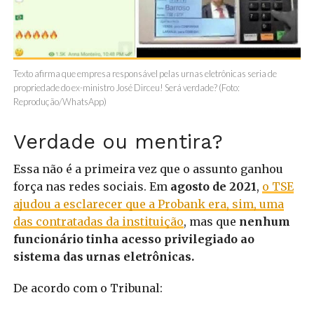
Texto afirma que empresa responsável pelas urnas eletrônicas seria de
propriedade do ex-ministro José Dirceu! Será verdade? (Foto:
Reprodução/WhatsApp)
Verdade ou mentira?
Essa não é a primeira vez que o assunto ganhou
força nas redes sociais. Em
agosto de 2021
,
o TSE
ajudou a esclarecer que a Probank era, sim, uma
das contratadas da instituição
, mas que
nenhum
funcionário tinha acesso privilegiado ao
sistema das urnas eletrônicas.
De acordo com o Tribunal: