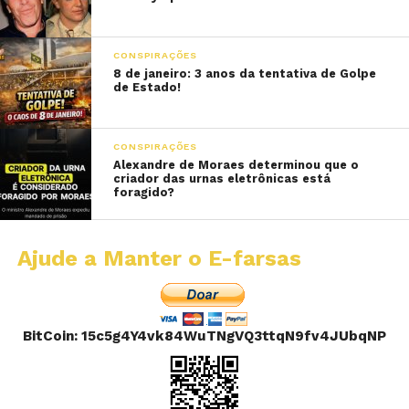
CONSPIRAÇÕES
8 de janeiro: 3 anos da tentativa de Golpe
de Estado!
CONSPIRAÇÕES
Alexandre de Moraes determinou que o
criador das urnas eletrônicas está
foragido?
Ajude a Manter o E-farsas
BitCoin: 15c5g4Y4vk84WuTNgVQ3ttqN9fv4JUbqNP