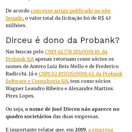
De acordo
com esse artigo publicado no site
Senado
, o valor total da licitação foi de R$ 43
milhões.
Dirceu é dono da Probank?
Nas buscas pelo
CNPJ 42.778.183/0001-10, da
Probank S/A
apenas retornam como sócios os
nomes de Antero Luiz Reis Mello e de Frederico
Radicchi. Já o
CNPJ 02.817.035/0001-43, da Probank
Software e Consultoria S/A
, tem como sócios
Wagner Leandro Ribeiro e Alexandre Martins
Pires Lopes.
Ou seja,
o nome de José Dirceu não aparece no
quadro societários
das duas empresas.
E importante relatar que, em
2019
,
a empresa