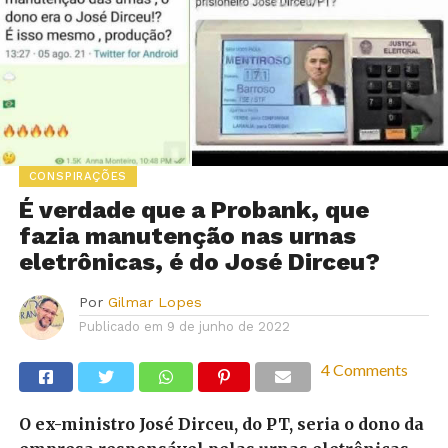
CONSPIRAÇÕES
É verdade que a Probank, que
fazia manutenção nas urnas
eletrônicas, é do José Dirceu?
Por
Gilmar Lopes
Publicado em
9 de junho de 2022
4 Comments
O ex-ministro José Dirceu, do PT, seria o dono da