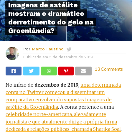
Imagens de satélite
mostram o dramático
derretimento do gelo na
Groenlândia?
Por
Marco Faustino
Publicado em
5 de dezembro de 2019
13 Comments
No início de
dezembro de 2019
,
uma determinada
conta no Twitter começou a disseminar um
comparativo envolvendo supostas imagens de
satélite da Groenlândia
. A conta pertence a uma
celebridade norte-americana, alegadamente
jornalista e que atualmente dirige a própria firma
dedicada a relações públicas, chamada Sharika Soal
.