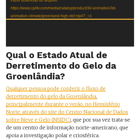
Fazer download do arquivo:
https://www.cg4tv.com/media/catalog/product/3d-animation/3d-
animation-climate/greenland-high-def.mp4?_=1
Qual o Estado Atual de
Derretimento do Gelo da
Groenlândia?
Qualquer pessoa pode conferir o fluxo de
derretimento do gelo da Groenlândia,
principalmente durante o verão, no Hemisfério
Norte, através do site do Centro Nacional de Dados
sobre Neve e Gelo (NSIDC)
, que por sua vez trata-se
de um centro de informação norte-americano, que
apoia a investigação polar e criosférica.