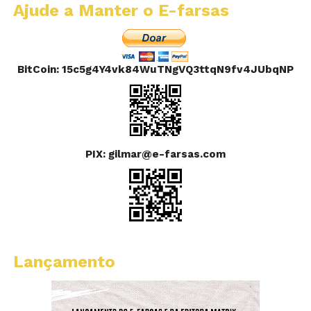
Ajude a Manter o E-farsas
BitCoin: 15c5g4Y4vk84WuTNgVQ3ttqN9fv4JUbqNP
PIX: gilmar@e-farsas.com
Lançamento