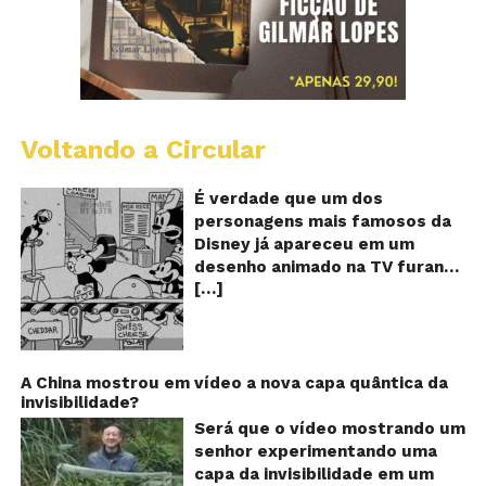
Voltando a Circular
D
m
o
É verdade que um dos
M
personagens mais famosos da
fu
Disney já apareceu em um
qu
desenho animado na TV furando
c
[…]
queijos com o seu pênis? O
o
pê
vídeo é compartilhado na forma
de um GIF animado e mostra
imagens de um episódio antigo
do desenho do personagem
A China mostrou em vídeo a nova capa quântica da
invisibilidade?
Mickey Mouse, dos
Estúdios Disney, usando uma
Será que o vídeo mostrando um
ferramenta um tanto quanto
senhor experimentando uma
inusitada para furar os queijos
capa da invisibilidade em um