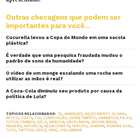
Outras checagens que podem ser
importantes para você...
Cucurella levou a Copa do Mundo em uma sacola
plástica?
É verdade que uma pesquisa fraudada mudou o
padrão de sono da humanidade?
O vídeo de um monge escalando uma rocha sem
utilizar as mãos é real?
A Coca-Cola diminuiu seu produto por causa da
política de Lula?
TÓPICOS RELACIONADOS:
3D
,
ANIMAÇÃO
,
AQUECIMENTO GLOBAL
,
ÁRTICO
,
CG4TV
,
CGI
,
COMPUTAÇÃO
,
DERRETIMENTO
,
DRAMÁTICA
,
FALSO
,
FOTOS
,
FRAMES
,
GELO
,
GRÁFICA
,
GROELÂNDIA
,
GROENLÂNDIA
,
IMAGENS
,
NATUREZA
,
NEGACIONISTA
,
PERÍODO
,
SHAKIRA
,
SHAKIRA SOAL
,
TUÍTE
,
TWITTER
,
VIDEO
,
VIRAL
,
VISLUMBRAR