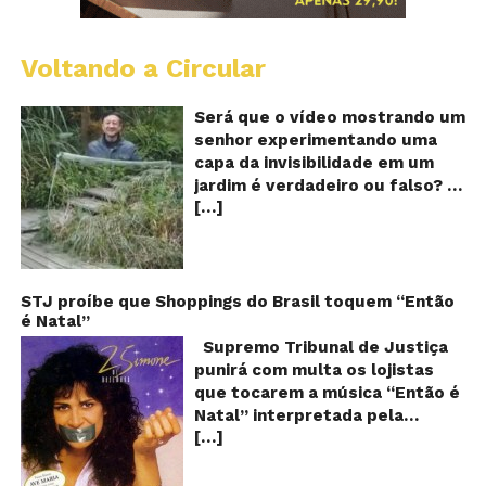
Voltando a Circular
A
Ch
m
Será que o vídeo mostrando um
e
senhor experimentando uma
ví
capa da invisibilidade em um
a
jardim é verdadeiro ou falso? O
no
[…]
vídeo surgiu nas redes sociais e
ca
qu
em diversos sites e blogs na
d
segunda semana de dezembro
in
de 2017 e rapidamente ganhou
centenas de milhares de
STJ proíbe que Shoppings do Brasil toquem “Então
é Natal”
curtidas e de
compartilhamentos. Nele
Supremo Tribunal de Justiça
podemos ver um senhor
punirá com multa os lojistas
exibindo o que parece ser uma
que tocarem a música “Então é
das maiores invenções dos
Natal” interpretada pela
últimos tempos: Um tipo de
[…]
cantora Simone! Será? De
capa que torna o usuário
acordo com notícia publicada
completamente invisível!
em diversos sites e blogs (e