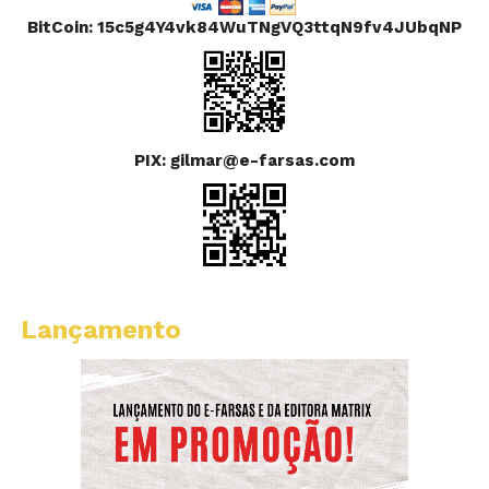
BitCoin: 15c5g4Y4vk84WuTNgVQ3ttqN9fv4JUbqNP
PIX: gilmar@e-farsas.com
Lançamento