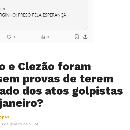
o e Clezão foram
sem provas de terem
pado dos atos golpistas
janeiro?
Lopes
13 de janeiro de 2024