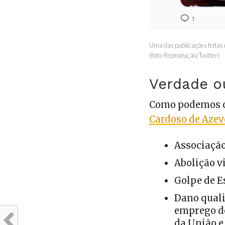
Uma das publicações feitas n
(foto: Reprodução/Twitter)
Verdade o
Como podemos 
Cardoso de Aze
Associaçã
Abolição v
Golpe de E
Dano quali
emprego de
da União e