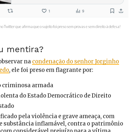
o Twitter que afirma que o sujeito foi preso sem provas e sem direito à defesa!
u mentira?
observar na
condenação do senhor Jorginho
vedo
, ele foi preso em flagrante por:
o criminosa armada
iolenta do Estado Democrático de Direito
stado
ficado pela violência e grave ameaça, com
 substância inflamável, contra o patrimônio
 com considerável prejuízo para a vítima