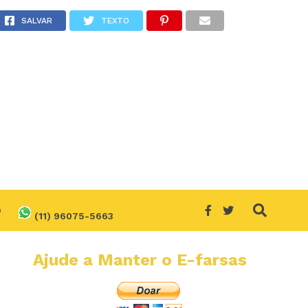
 de 8 de janeiro?
SALVAR
TEXTO
O
(11) 96075-5663
Ajude a Manter o E-farsas