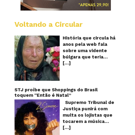
Voltando a Circular
Baba
Vanga:
A
História que circula há
vidente
anos pela web fala
cega
sobre uma vidente
que
búlgara que teria
previu
[…]
ficado cega aos 12
o
futuro!
anos, mas teria
Será?
previsto o fim a
humanidade! Será
verdade? Baba Vanga,
STJ proíbe que Shoppings do Brasil
a mulher que previu o
toquem “Então é Natal”
fim do mundo e do
Supremo Tribunal de
nosso futuro, morreu
Justiça punirá com
em 1996 aos 90 anos
multa os lojistas que
de idade, e teria sido
tocarem a música
uma das grandes
[…]
“Então é Natal”
videntes do século XX.
interpretada pela