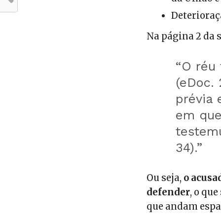
Deteriora
Na página 2 da 
“O réu
(eDoc. 
prévia
em que
testem
34).”
Ou seja,
o acusa
defender
, o qu
que andam espal