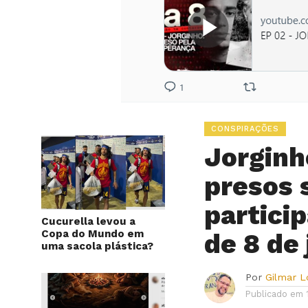
CONSPIRAÇÕES
Jorginh
presos 
partici
Cucurella levou a
Copa do Mundo em
de 8 de 
uma sacola plástica?
Por
Gilmar 
Publicado em