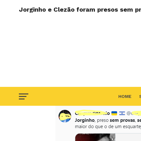
Jorginho e Clezão foram presos sem pr
HOME
F.A.Q