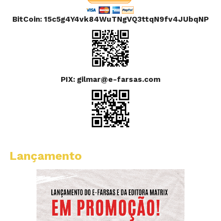
BitCoin: 15c5g4Y4vk84WuTNgVQ3ttqN9fv4JUbqNP
PIX: gilmar@e-farsas.com
Lançamento