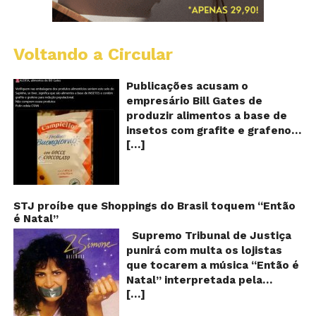
Voltando a Circular
Al
c
o
Publicações acusam o
se
empresário Bill Gates de
d
produzir alimentos a base de
sa
insetos com grafite e grafeno
c
[…]
com o objetivo de reduzir a
in
gr
população! Será verdade?
e
Vídeos e textos com
gr
acusações começaram a se
espalhar nas redes sociais na
STJ proíbe que Shoppings do Brasil toquem “Então
é Natal”
segunda quinzena de agosto de
2024 e afirmam que as
Supremo Tribunal de Justiça
empresas do milionário norte-
punirá com multa os lojistas
americano Bill Gates estariam
que tocarem a música “Então é
fabricando alimentos a base de
Natal” interpretada pela
insetos, e contaminados com
[…]
cantora Simone! Será? De
grafite e grafeno. Venenos que
acordo com notícia publicada