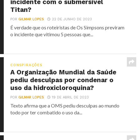
incidente com o submersível
Titan?
POR
GILMAR LOPES
22 DE JUNHO DE 2023
É verdade que os roteiristas de Os Simpsons previram
o incidente que vitimou 5 pessoas que...
CONSPIRAÇÕES
A Organização Mundial da Saúde
pediu desculpas por condenar o
uso da hidroxicloroquina?
POR
GILMAR LOPES
19 DE ABRIL DE 2023
Texto afirma que a OMS pediu desculpas ao mundo
todo por ter combatido o uso da...