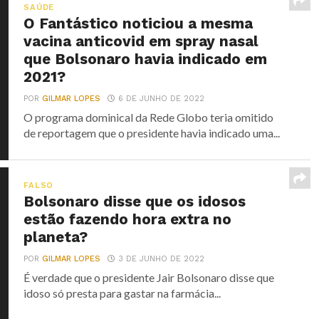
SAÚDE
O Fantástico noticiou a mesma
vacina anticovid em spray nasal
que Bolsonaro havia indicado em
2021?
POR
GILMAR LOPES
6 DE JUNHO DE 2022
O programa dominical da Rede Globo teria omitido
de reportagem que o presidente havia indicado uma...
FALSO
Bolsonaro disse que os idosos
estão fazendo hora extra no
planeta?
POR
GILMAR LOPES
3 DE JUNHO DE 2022
É verdade que o presidente Jair Bolsonaro disse que
idoso só presta para gastar na farmácia...