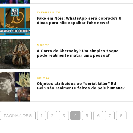
E-FARSAS TV
Fake em Nóis: WhatsApp será cobrado? 8
dicas para não espalhar fake news!
MORTE
A Garra de Chernobyl: Um simples toque
pode realmente matar uma pessoa?
CRIMES
Objetos atribuídos ao “serial killer” Ed
Gein são realmente feitos de pele humana?
PÁGINA 4 DE 8
1
2
3
4
5
6
7
8