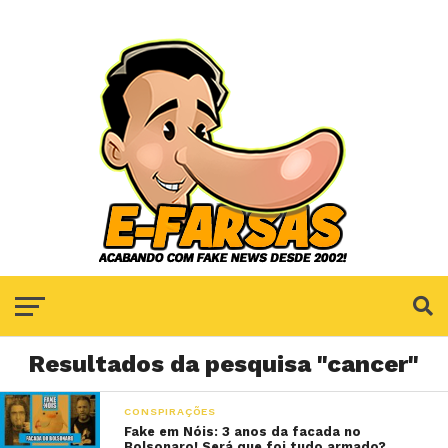
Resultados da pesquisa "cancer"
CONSPIRAÇÕES
Fake em Nóis: 3 anos da facada no
Bolsonaro! Será que foi tudo armado?