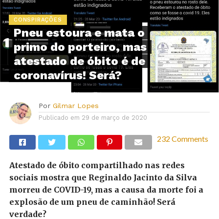
CONSPIRAÇÕES
Pneu estoura e mata o
primo do porteiro, mas
atestado de óbito é de
coronavírus! Será?
Por
Gilmar Lopes
Publicado em
29 de março de 2020
232 Comments
Atestado de óbito compartilhado nas redes
sociais mostra que Reginaldo Jacinto da Silva
morreu de COVID-19, mas a causa da morte foi a
explosão de um pneu de caminhão! Será
verdade?