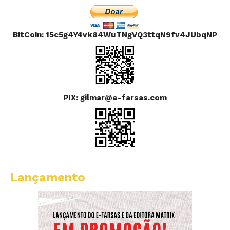
BitCoin: 15c5g4Y4vk84WuTNgVQ3ttqN9fv4JUbqNP
PIX: gilmar@e-farsas.com
Lançamento