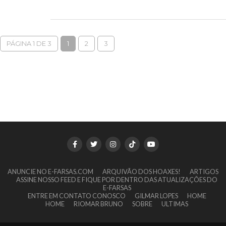
PÁGINA 1 DE 3
1
2
3
ANUNCIE NO E-FARSAS.COM
ARQUIVÃO DOS HOAXES!
ARTIGOS
ASSINE NOSSO FEED E FIQUE POR DENTRO DAS ATUALIZAÇÕES DO
E-FARSAS
ENTRE EM CONTATO CONOSCO
GILMAR LOPES
HOME
HOME
RIOMAR BRUNO
SOBRE
ULTIMAS