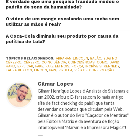
É verdade que uma pesquisa fraudada mudou o
padrão de sono da humanidade?
O vídeo de um monge escalando uma rocha sem
utilizar as mãos é real?
A Coca-Cola diminuiu seu produto por causa da
política de Lula?
TÓPICOS RELACIONADOS:
ABRAHAM LINCOLN
,
BALÃO
,
BUG NO
CÉREBRO
,
CÉREBRO
,
COINCIDÊNCIA
,
COINCIDÊNCIAS
,
COMO
,
DAVID
HAND
,
EXPLICAR
,
FAKE
,
FAKE EM NÓIS
,
FORÇA
,
INCRÍVEIS
,
KENNEDY
,
LAURA BUXTON
,
LINCON
,
PAPA
,
PIRULLA
,
VIÉS DE CONFIRMAÇÃO
Gilmar Lopes
Gilmar Henrique Lopes é Analista de Sistemas e,
em 2002, criou o E-farsas.com (o mais antigo
site de fact checking do país!) que tenta
desvendar os boatos que circulam pela Web.
Gilmar é o autor do livro "Caçador de Mentiras"
pela Editora Matrix e da aventura de ficção
infantojuvenil "Marvin e a Impressora Mágica"!