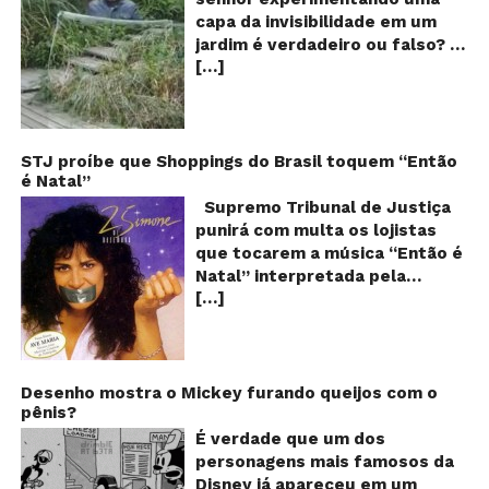
ví
capa da invisibilidade em um
a
jardim é verdadeiro ou falso? O
no
[…]
vídeo surgiu nas redes sociais e
ca
qu
em diversos sites e blogs na
d
segunda semana de dezembro
in
de 2017 e rapidamente ganhou
centenas de milhares de
STJ proíbe que Shoppings do Brasil toquem “Então
é Natal”
curtidas e de
compartilhamentos. Nele
Supremo Tribunal de Justiça
podemos ver um senhor
punirá com multa os lojistas
exibindo o que parece ser uma
que tocarem a música “Então é
das maiores invenções dos
Natal” interpretada pela
últimos tempos: Um tipo de
[…]
cantora Simone! Será? De
capa que torna o usuário
acordo com notícia publicada
completamente invisível!
em diversos sites e blogs (e
Inicialmente publicado por um
amplamente divulgada nas
usuário da rede social chinesa
redes sociais), uma das
Desenho mostra o Mickey furando queijos com o
Weibo, o filme de pouco mais
pênis?
canções mais populares do
de um minuto de duração já foi
Natal brasileiro estaria proibida
É verdade que um dos
visto mais de 20 milhões de
de ser executada nos
personagens mais famosos da
vezes e chegou até a ser
Shoppings do país. Mas será
Disney já apareceu em um