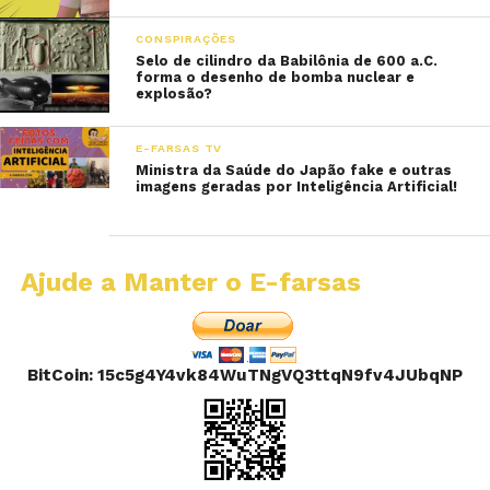
CONSPIRAÇÕES
Selo de cilindro da Babilônia de 600 a.C.
forma o desenho de bomba nuclear e
explosão?
E-FARSAS TV
Ministra da Saúde do Japão fake e outras
imagens geradas por Inteligência Artificial!
Ajude a Manter o E-farsas
BitCoin: 15c5g4Y4vk84WuTNgVQ3ttqN9fv4JUbqNP